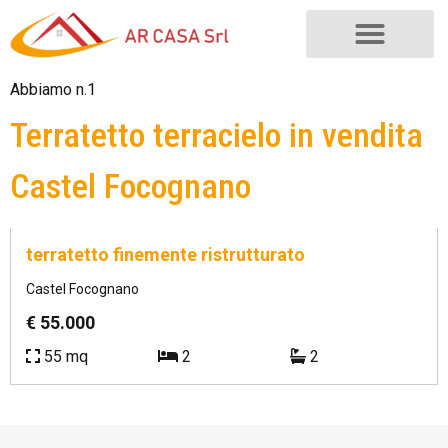
Abbiamo n.1
Terratetto terracielo in vendita
Castel Focognano
Rif.
castel foc.2
Occasione
terratetto finemente ristrutturato
Castel Focognano
€ 55.000
55 mq
2
2