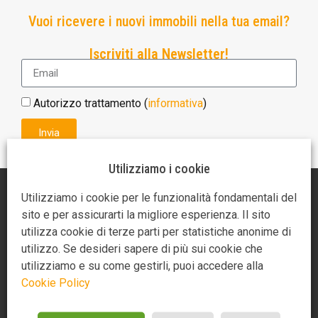
Vuoi ricevere i nuovi immobili nella tua email?
Iscriviti alla Newsletter!
Autorizzo trattamento (
informativa
)
Invia
Utilizziamo i cookie
AGENZIA AR CASA
Utilizziamo i cookie per le funzionalità fondamentali del
sito e per assicurarti la migliore esperienza. Il sito
Piazza Giotto 3
utilizza cookie di terze parti per statistiche anonime di
52100 Arezzo
utilizzo. Se desideri sapere di più sui cookie che
utilizziamo e su come gestirli, puoi accedere alla
0575370721
Cookie Policy
3275349859
3488714685