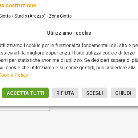
a costruzione
iotto / Stadio (Arezzo) - Zona Giotto
0.000
Utilizziamo i cookie
0 mq
2
2
Utilizziamo i cookie per le funzionalità fondamentali del sito e pe
assicurarti la migliore esperienza. Il sito utilizza cookie di terze
parti per statistiche anonime di utilizzo. Se desideri sapere di pi
sui cookie che utilizziamo e su come gestirli, puoi accedere alla
a email?
Cookie Policy
ACCETTA TUTTI
RIFIUTA
SCEGLI
CHIUDI