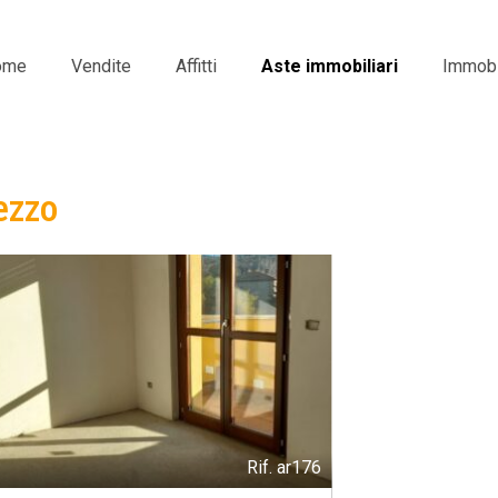
ome
Vendite
Affitti
Aste immobiliari
Immobil
ezzo
Rif.
ar176