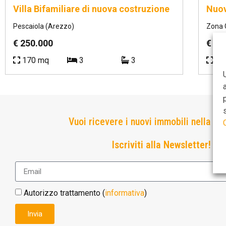
Villa Bifamiliare di nuova costruzione
Nuov
Pescaiola (Arezzo)
Zona G
€ 250.000
€ 25
170 mq
3
3
11
Vuoi ricevere i nuovi immobili nella tu
Iscriviti alla Newsletter!
Autorizzo trattamento (
informativa
)
Invia