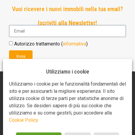
Vuoi ricevere i nuovi immobili nella tua email?
Iscriviti alla Newsletter!
Autorizzo trattamento (
informativa
)
Invia
Utilizziamo i cookie
AGENZIA AR CASA
Utilizziamo i cookie per le funzionalità fondamentali del
sito e per assicurarti la migliore esperienza. Il sito
Piazza Giotto 3
utilizza cookie di terze parti per statistiche anonime di
52100 Arezzo
utilizzo. Se desideri sapere di più sui cookie che
utilizziamo e su come gestirli, puoi accedere alla
0575370721
Cookie Policy
3275349859
3488714685