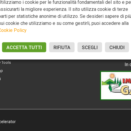
Utilizziamo i cookie per le funzionalità fondamentali del sito e pe
assicurarti la migliore esperienza. Il sito utilizza cookie di terze
parti per statistiche anonime di utilizzo. Se desideri sapere di pi
sui cookie che utilizziamo e su come gestirli, puoi accedere alla
Cookie Policy
UTILI
SEGUICI SUI SO
y Policy
ACCETTA TUTTI
RIFIUTA
SCEGLI
CHIUDI
 Policy
y Tools
In 
ap
i
celerator