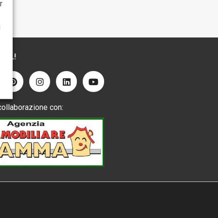
r
ù
CIAL!
collaborazione con: