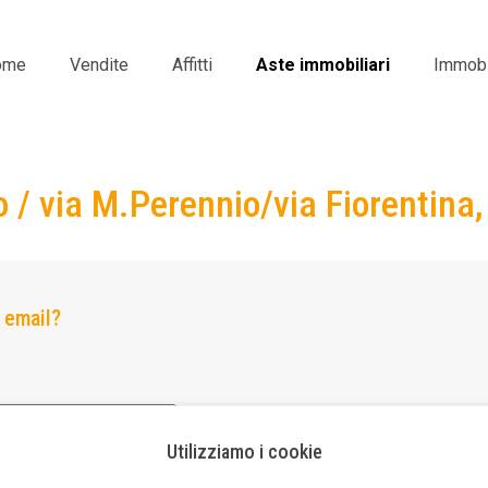
ome
Vendite
Affitti
Aste immobiliari
Immobil
o / via M.Perennio/via Fiorentina
a email?
Utilizziamo i cookie