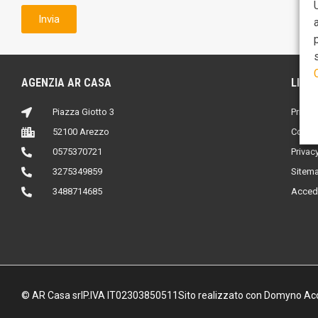
Invia
AGENZIA AR CASA
LINK 
Piazza Giotto 3
Privac
52100 Arezzo
Cookie
0575370721
Privac
3275349859
Sitem
3488714685
Acced
© AR Casa srl
P.IVA IT02303850511
Sito realizzato con Domyno Ac