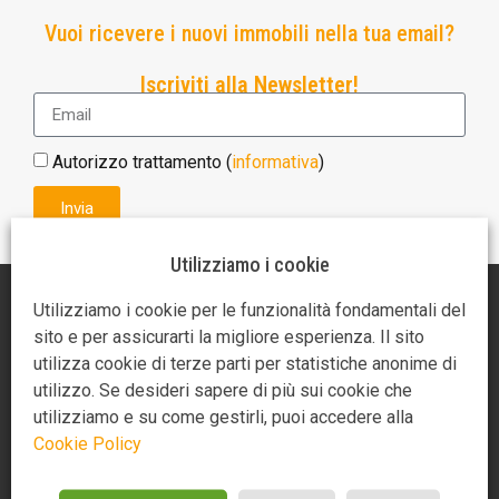
Vuoi ricevere i nuovi immobili nella tua email?
Iscriviti alla Newsletter!
Autorizzo trattamento (
informativa
)
Invia
Utilizziamo i cookie
AGENZIA AR CASA
Utilizziamo i cookie per le funzionalità fondamentali del
sito e per assicurarti la migliore esperienza. Il sito
Piazza Giotto 3
utilizza cookie di terze parti per statistiche anonime di
52100 Arezzo
utilizzo. Se desideri sapere di più sui cookie che
utilizziamo e su come gestirli, puoi accedere alla
0575370721
Cookie Policy
3275349859
3488714685