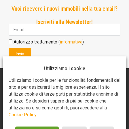
Vuoi ricevere i nuovi immobili nella tua email?
Iscriviti alla Newsletter!
Autorizzo trattamento (
informativa
)
Invia
Utilizziamo i cookie
AGENZIA AR CASA
Utilizziamo i cookie per le funzionalità fondamentali del
sito e per assicurarti la migliore esperienza. Il sito
Piazza Giotto 3
utilizza cookie di terze parti per statistiche anonime di
52100 Arezzo
utilizzo. Se desideri sapere di più sui cookie che
utilizziamo e su come gestirli, puoi accedere alla
0575370721
Cookie Policy
3275349859
3488714685