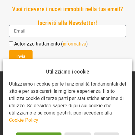
Vuoi ricevere i nuovi immobili nella tua email?
Iscriviti alla Newsletter!
Autorizzo trattamento (
informativa
)
Invia
Utilizziamo i cookie
AGENZIA AR CASA
Utilizziamo i cookie per le funzionalità fondamentali del
sito e per assicurarti la migliore esperienza. Il sito
Piazza Giotto 3
utilizza cookie di terze parti per statistiche anonime di
52100 Arezzo
utilizzo. Se desideri sapere di più sui cookie che
utilizziamo e su come gestirli, puoi accedere alla
0575370721
Cookie Policy
3275349859
3488714685