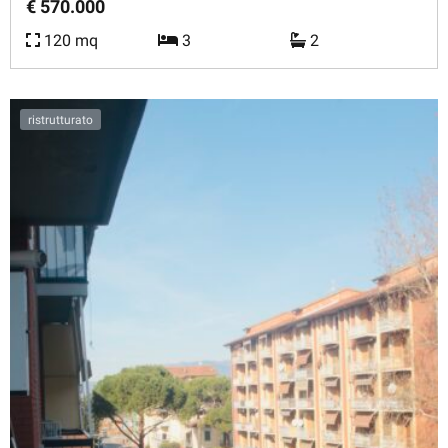
€ 570.000
120 mq
3
2
ristrutturato