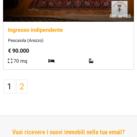
Rif.
ar188
Ingresso indipendente
Pescaiola (Arezzo)
€ 90.000
70 mq
1
2
Vuoi ricevere i nuovi immobili nella tua email?