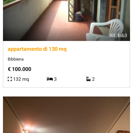
Rif.
bib3
appartamento di 130 mq
Bibbiena
€ 100.000
132 mq
3
2