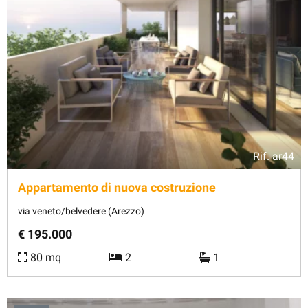
Rif.
ar44
Appartamento di nuova costruzione
via veneto/belvedere (Arezzo)
€ 195.000
80 mq
2
1