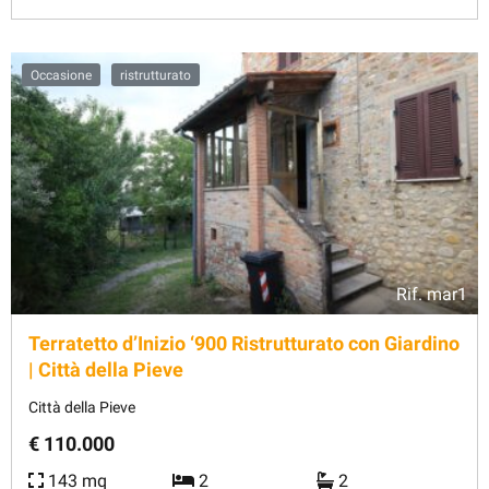
Occasione
ristrutturato
Rif.
mar1
Terratetto d’Inizio ‘900 Ristrutturato con Giardino
| Città della Pieve
Città della Pieve
€ 110.000
143 mq
2
2