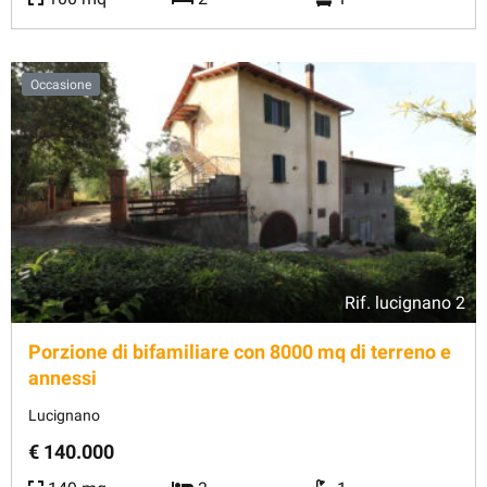
Occasione
Rif.
lucignano 2
Porzione di bifamiliare con 8000 mq di terreno e
annessi
Lucignano
€ 140.000