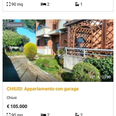
90 mq
2
1
Occasione
Rif.
A/0398
CHIUSI: Appartamento con garage
Chiusi
€ 105.000
90 mq
2
2