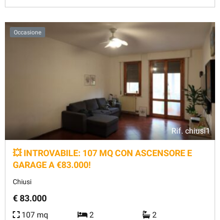
Occasione
Rif.
chiusi1
💥 INTROVABILE: 107 MQ CON ASCENSORE E
GARAGE A €83.000!
Chiusi
€ 83.000
107 mq
2
2