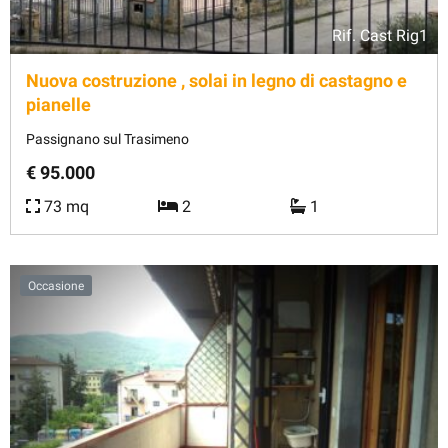
Rif.
Cast Rig1
Nuova costruzione , solai in legno di castagno e
pianelle
Passignano sul Trasimeno
€ 95.000
73 mq
2
1
Occasione