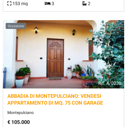
153 mq
3
2
Occasione
Rif.
A/0230
ABBADIA DI MONTEPULCIANO: VENDESI
APPARTAMENTO DI MQ. 75 CON GARAGE
Montepulciano
€ 105.000