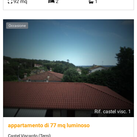
92 mq
2
1
Occasione
Rif.
castel visc. 1
appartamento di 77 mq luminoso
Castel Viscardo (Terni)