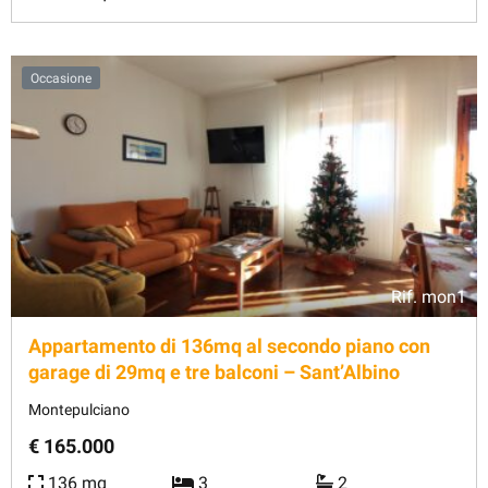
Occasione
Rif.
mon1
Appartamento di 136mq al secondo piano con
garage di 29mq e tre balconi – Sant’Albino
Montepulciano
€ 165.000
136 mq
3
2