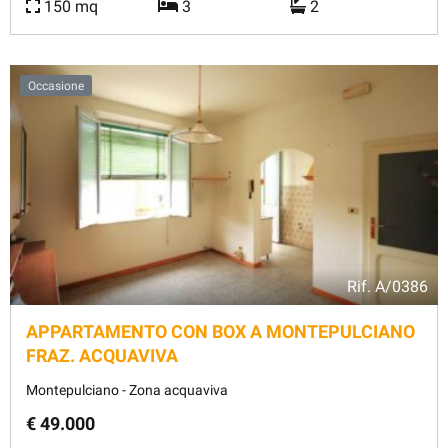
150 mq
3
2
Occasione
Rif.
A/0386
APPARTAMENTO CON BOX A MONTEPULCIANO
FRAZ. ACQUAVIVA
Montepulciano - Zona acquaviva
€ 49.000