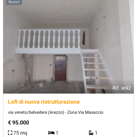
Nuovo
Rif.
ar42
Loft di nuova ristrutturazione
via veneto/belvedere (Arezzo) - Zona Via Masaccio
€ 95.000
75 mq
1
1