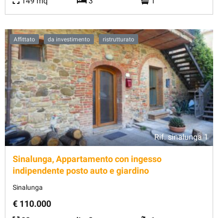
149 mq
3
1
Affittato
da investimento
ristrutturato
Rif.
sinalunga 1
Sinalunga, Appartamento con ingesso
indipendente posto auto e giardino
Sinalunga
€ 110.000