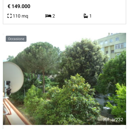
€ 149.000
110 mq
2
1
Occasione
Rif.
ar232