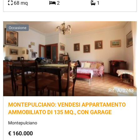
68 mq
2
1
Occasione
Rif.
A/0243
MONTEPULCIANO: VENDESI APPARTAMENTO
AMMOBILIATO DI 135 MQ., CON GARAGE
Montepulciano
€ 160.000