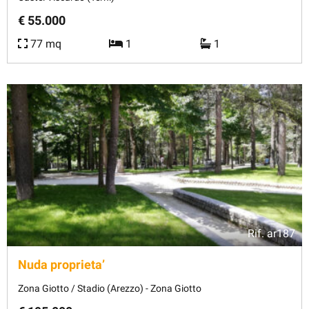
€ 55.000
77 mq
1
1
Rif.
ar187
Nuda proprieta’
Zona Giotto / Stadio (Arezzo) - Zona Giotto