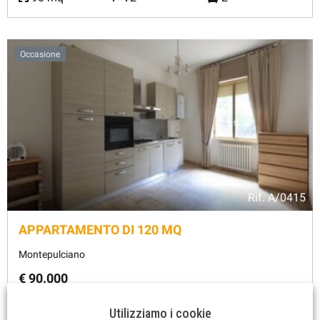
Occasione
Rif.
A/0415
APPARTAMENTO DI 120 MQ
Montepulciano
€ 90.000
118 mq
1
2
Utilizziamo i cookie