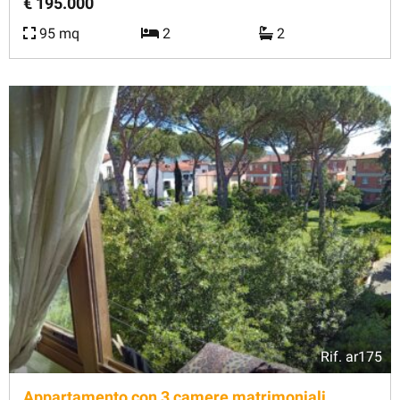
€ 195.000
95 mq
2
2
Rif.
ar175
Appartamento con 3 camere matrimoniali