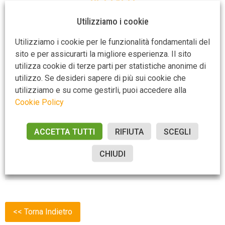
DETTAGLI
Utilizziamo i cookie
In uno dei borghi più suggestivi del Chianti Senese,
Utilizziamo i cookie per le funzionalità fondamentali del
vendesi paradiso al margine del centro storico di mq.
sito e per assicurarti la migliore esperienza. Il sito
120, finemente ristrutturato, posto al piano terra delle
utilizza cookie di terze parti per statistiche anonime di
mura fortificate del borgo. L’appartamento si compone
utilizzo. Se desideri sapere di più sui cookie che
di chiosco esterno, salone di mq. 40 con cucina,
utilizziamo e su come gestirli, puoi accedere alla
disimpegno, due ampie camere e due bagni (uno con
Cookie Policy
doccia idromassaggio e l’altro con grande vasca
idromassaggio). La ristrut-turazione è avvenuta con
cura dei particolari, utilizzando materiali di gran pregio,
ACCETTA TUTTI
RIFIUTA
SCEGLI
come ad esempio i pavimenti realizzati in pregiato
CHIUDI
cotto e gli infissi interni fatti e dipinti a mano.
<< Torna Indietro